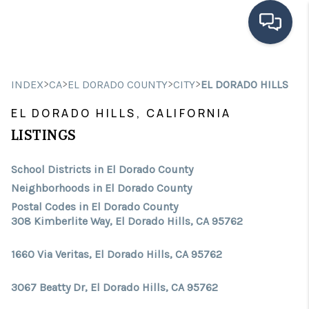
HOME
>
>
>
>
INDEX
CA
EL DORADO COUNTY
CITY
EL DORADO HILLS
SEARCH LISTINGS
EL DORADO HILLS, CALIFORNIA
BUYING
LISTINGS
SELLING
School Districts in El Dorado County
Neighborhoods in El Dorado County
FINANCING
Postal Codes in El Dorado County
308 Kimberlite Way, El Dorado Hills, CA 95762
HOME VALUE
ABOUT ME
1660 Via Veritas, El Dorado Hills, CA 95762
CONNECT
3067 Beatty Dr, El Dorado Hills, CA 95762